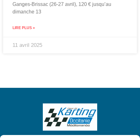
Ganges-Brissac (26-27 avril), 120 € jusqu’au
dimanche 13
LIRE PLUS »
11 avril 2025