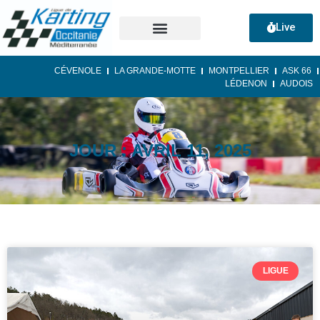
Live
CÉVENOLE
LA GRANDE-MOTTE
MONTPELLIER
ASK 66
LÉDENON
AUDOIS
JOUR : AVRIL 11, 2025
LIGUE