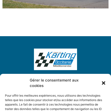
Gérer le consentement aux
cookies
Ligue de Karting Occitanie Méditerranée
5, Place des Chardonnerets
Pour offrir les meilleures expériences, nous utilisons des technologies
34130 Saint-Aunès
telles que les cookies pour stocker et/ou accéder aux informations des
appareils. Le fait de consentir à ces technologies nous permettra de
traiter des données telles que le comportement de navigation ou les ID
ligue.karting.om@gmail.com