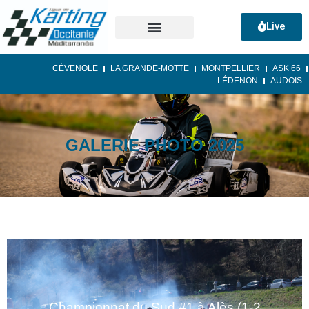
Live
CÉVENOLE
LA GRANDE-MOTTE
MONTPELLIER
ASK 66
LÉDENON
AUDOIS
GALERIE PHOTO 2025
Championnat du Sud #1 à Alès (1-2