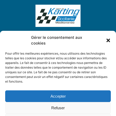
Gérer le consentement aux
cookies
Ligue de Karting Occitanie Méditerranée
5, Place des Chardonnerets
Pour offrir les meilleures expériences, nous utilisons des technologies
34130 Saint-Aunès
telles que les cookies pour stocker et/ou accéder aux informations des
appareils. Le fait de consentir à ces technologies nous permettra de
traiter des données telles que le comportement de navigation ou les ID
ligue.karting.om@gmail.com
uniques sur ce site. Le fait de ne pas consentir ou de retirer son
consentement peut avoir un effet négatif sur certaines caractéristiques
et fonctions.
Mentions légales
Politique de confidentialité
Accepter
Cookies
Refuser