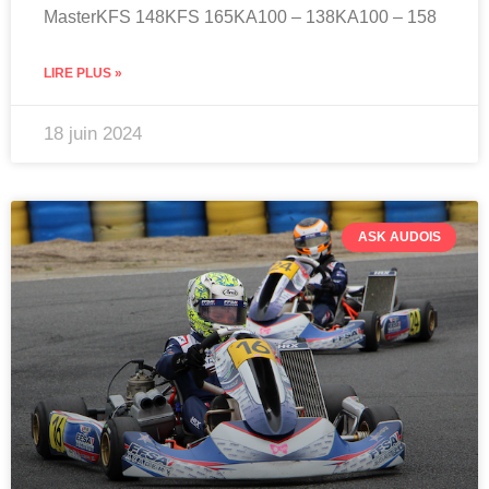
MasterKFS 148KFS 165KA100 – 138KA100 – 158
LIRE PLUS »
18 juin 2024
ASK AUDOIS