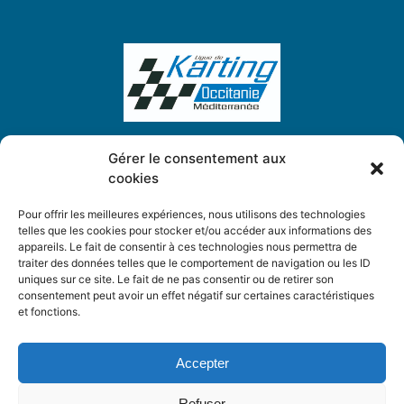
Gérer le consentement aux
cookies
Ligue de Karting Occitanie Méditerranée
5, Place des Chardonnerets
Pour offrir les meilleures expériences, nous utilisons des technologies
34130 Saint-Aunès
telles que les cookies pour stocker et/ou accéder aux informations des
appareils. Le fait de consentir à ces technologies nous permettra de
traiter des données telles que le comportement de navigation ou les ID
ligue.karting.om@gmail.com
uniques sur ce site. Le fait de ne pas consentir ou de retirer son
consentement peut avoir un effet négatif sur certaines caractéristiques
et fonctions.
Mentions légales
Politique de confidentialité
Accepter
Cookies
Refuser