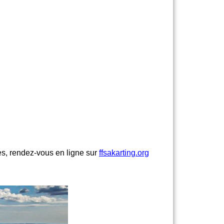
es, rendez-vous en ligne sur
ffsakarting.org