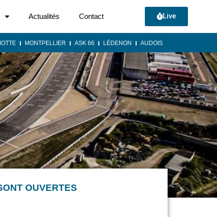
Live
Actualités
Contact
MOTTE
MONTPELLIER
ASK 66
LÉDENON
AUDOIS
 SONT OUVERTES