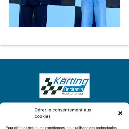
Gérer le consentement aux
cookies
Ligue de Karting Occitanie Méditerranée
5, Place des Chardonnerets
Pour offrir les meilleures expériences, nous utilisons des technologies