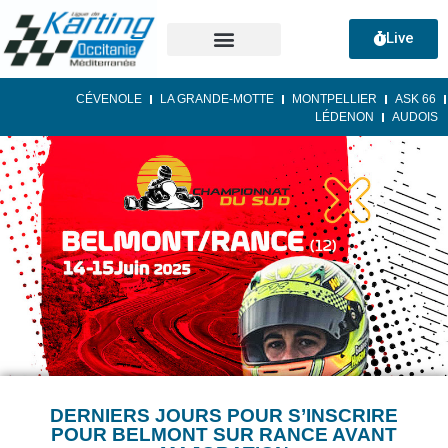
Live
CÉVENOLE
LA GRANDE-MOTTE
MONTPELLIER
ASK 66
LÉDENON
AUDOIS
DERNIERS JOURS POUR S’INSCRIRE
POUR BELMONT SUR RANCE AVANT