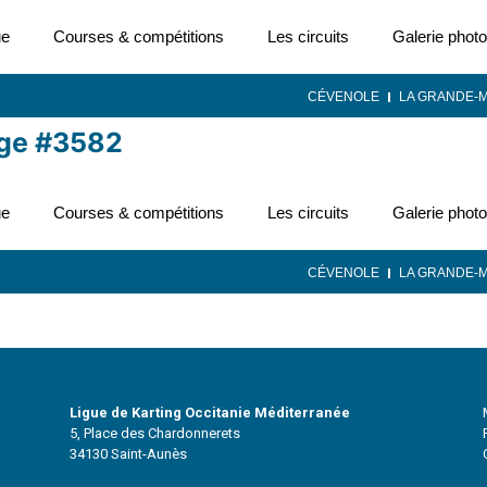
ue
Courses & compétitions
Les circuits
Galerie photo
CÉVENOLE
LA GRANDE-
age #3582
ue
Courses & compétitions
Les circuits
Galerie photo
CÉVENOLE
LA GRANDE-
Ligue de Karting Occitanie Méditerranée
5, Place des Chardonnerets
34130 Saint-Aunès