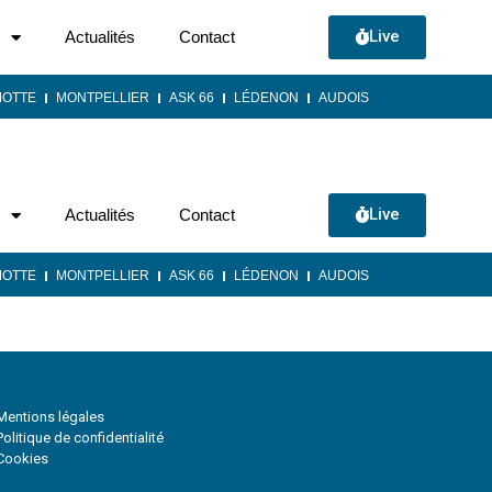
Live
Actualités
Contact
MOTTE
MONTPELLIER
ASK 66
LÉDENON
AUDOIS
Live
Actualités
Contact
MOTTE
MONTPELLIER
ASK 66
LÉDENON
AUDOIS
Mentions légales
Politique de confidentialité
Cookies