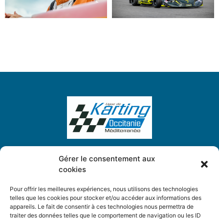
Gérer le consentement aux
cookies
Ligue de Karting Occitanie Méditerranée
5, Place des Chardonnerets
Pour offrir les meilleures expériences, nous utilisons des technologies
34130 Saint-Aunès
telles que les cookies pour stocker et/ou accéder aux informations des
appareils. Le fait de consentir à ces technologies nous permettra de
traiter des données telles que le comportement de navigation ou les ID
ligue.karting.om@gmail.com