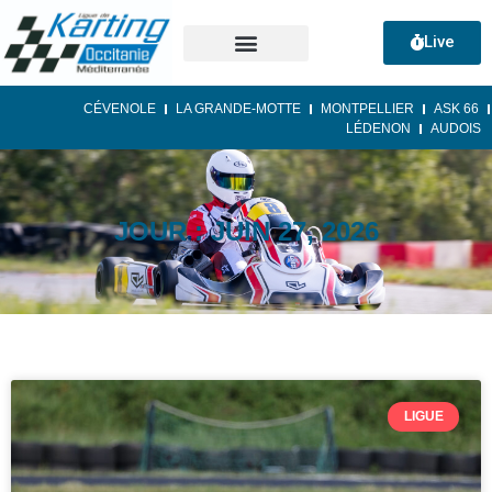
Live
CÉVENOLE
LA GRANDE-MOTTE
MONTPELLIER
ASK 66
LÉDENON
AUDOIS
JOUR : JUIN 27, 2026
LIGUE