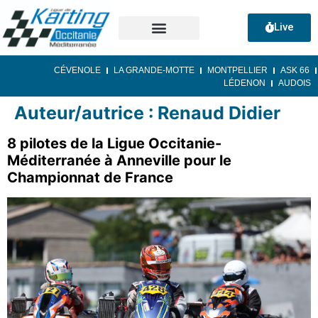
Live
CÉVENOLE
LA GRANDE-MOTTE
MONTPELLIER
ASK 66
LÉDENON
AUDOIS
Auteur/autrice :
Renaud Didier
8 pilotes de la Ligue Occitanie-
Méditerranée à Anneville pour le
Championnat de France