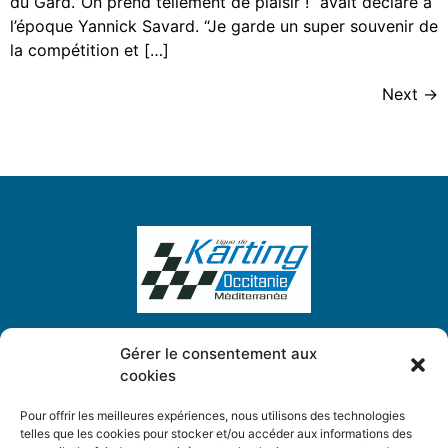
du Gard.“On prend tellement de plaisir !” avait déclaré à
l’époque Yannick Savard. “Je garde un super souvenir de
la compétition et […]
Next
→
Gérer le consentement aux
cookies
Ligue de Karting Occitanie Méditerranée
5, Place des Chardonnerets
Pour offrir les meilleures expériences, nous utilisons des technologies
34130 Saint-Aunès
telles que les cookies pour stocker et/ou accéder aux informations des