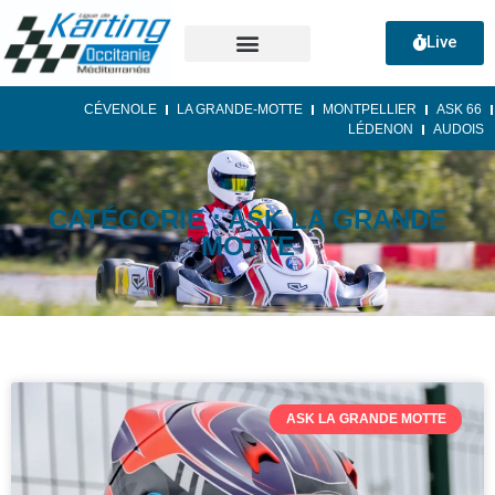
Live
CÉVENOLE
LA GRANDE-MOTTE
MONTPELLIER
ASK 66
LÉDENON
AUDOIS
CATÉGORIE : ASK LA GRANDE
MOTTE
ASK LA GRANDE MOTTE